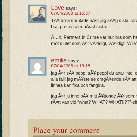
Love
says:
07/04/2008 at 15:37
TÃ¥rarna sprutade nÃ¤r jag sÃ¥g sista Tor
bra, precis som nÃ¤st sista.
Ã…h, Partners in Crime var hur bra som hel
mot slutet som Ã¤r vÃ¤ldigt, vÃ¤ldigt “WH
emilie
says:
07/04/2008 at 19:18
jag Ã¤r sÃ¥ pepp. sÃ¥ pepp! du anar inte! e
alla fall! jag mÃ¥ste se omgÃ¥ende sÃ¥ at
linnea kan fika och fangirla.
jag Ã¤r ju inne pÃ¥ mitt Ã¥ttonde Ã¥r som 
rÃ¤tt van vid “what? WHAT? WHAT!!??”-effe
Place your comment