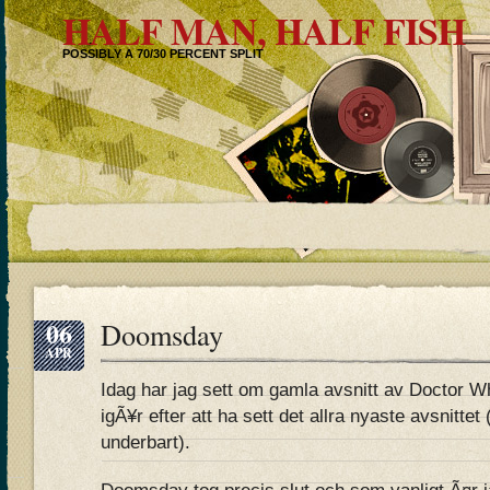
HALF MAN, HALF FISH
POSSIBLY A 70/30 PERCENT SPLIT
06
Doomsday
APR
Idag har jag sett om gamla avsnitt av Doctor W
igÃ¥r efter att ha sett det allra nyaste avsnittet 
underbart).