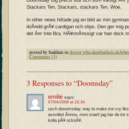
Doomsday tog precis slut och som vanligt Ã¤r j
Stackars Ten. Stackars, stackars Ten. Woe.
In other news hittade jag en bild av min gymna
iklÃ¤dd grÃ¥ cardigan och slips. Den ger mig p
det Ã¤r Inte Bra. HÃ¥rmÃ¤ssigt var han dock my
posted by Saddam in
doctor who
,
dumburken
,
ohÃ¤mm
Comments (3)
3 Responses to “Doomsday”
emilie
says:
07/04/2008 at 15:34
usch dooomsday. way to make me cry liksom
avsnittet Ã¤nnu, men snart! jag har de tre 
kolla pÃ¥ ocksÃ¥.