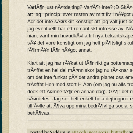
VarfÃ¶r just nÃ¤tdejting? VarfÃ¶r inte? ;D Sk
att jag i princip lever resten av mitt liv i nÃ¥go
Ã¤r det inte sÃ¤rskilt konstigt att jag valt just 
jag eventuellt har ett romantiskt intresse av. NÃ
nian, varit min huvudkÃ¤lla till nya bekantska
sÃ¥ det vore konstigt om jag helt plÃ¶tsligt skul
fÃ¶rmÃ¥n fÃ¶r nÃ¥got annat.
Klart att jag har rÃ¥kat ut fÃ¶r riktiga bottenn
trÃ¤ffat en hel del mÃ¤nniskor jag nu rÃ¤knar
om det inte funkat pÃ¥ det andra planet oss emel
trÃ¤ffat Hen med stort H Ã¤n (om jag nu alls t
dock ett Ã¤mne fÃ¶r en annan dag). GÃ¶r det m
sÃ¤rdeles. Jag ser helt enkelt hela dejtingproc
tillfÃ¤lle att Ã¶va upp mina bedrÃ¶vliga social 
behÃ¶vas.
posted by Saddam in
allt och inget
,
social butterfly
an