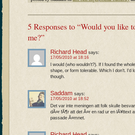
5 Responses to “Would you like t
me?”
Richard Head
says:
17/05/2010 at 18:16
I would (who wouldn’t?). If I found the whol
shape, or form tolerable. Which I don’t. I’d 
though.
Saddam
says:
17/05/2010 at 18:52
Det var inte meningen att folk skulle besv
dÃ¤r fÃ¶r att det Ã¤r en rad ur en lÃ¥tte
passade Ã¤mnet.
Richard Head
says: