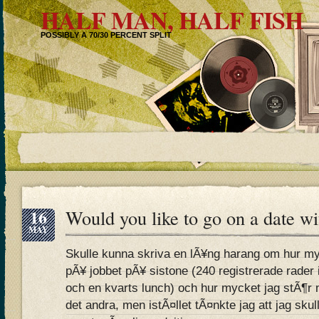
HALF MAN, HALF FISH
POSSIBLY A 70/30 PERCENT SPLIT
16
Would you like to go on a date w
MAY
Skulle kunna skriva en lÃ¥ng harang om hur myc
pÃ¥ jobbet pÃ¥ sistone (240 registrerade rader i
och en kvarts lunch) och hur mycket jag stÃ¶r
det andra, men istÃ¤llet tÃ¤nkte jag att jag sku