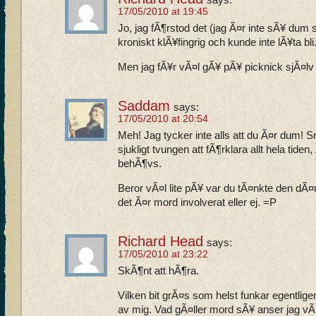
17/05/2010 at 19:45
Jo, jag fÃ¶rstod det (jag Ã¤r inte sÃ¥ dum 
kroniskt klÃ¥fingrig och kunde inte lÃ¥ta bli
Men jag fÃ¥r vÃ¤l gÃ¥ pÃ¥ picknick sjÃ¤lv
Saddam
says:
17/05/2010 at 20:54
Meh! Jag tycker inte alls att du Ã¤r dum! Sn
sjukligt tvungen att fÃ¶rklara allt hela tide
behÃ¶vs.
Beror vÃ¤l lite pÃ¥ var du tÃ¤nkte den dÃ
det Ã¤r mord involverat eller ej. =P
Richard Head
says:
17/05/2010 at 23:22
SkÃ¶nt att hÃ¶ra.
Vilken bit grÃ¤s som helst funkar egentlige
av mig. Vad gÃ¤ller mord sÃ¥ anser jag vÃ¤