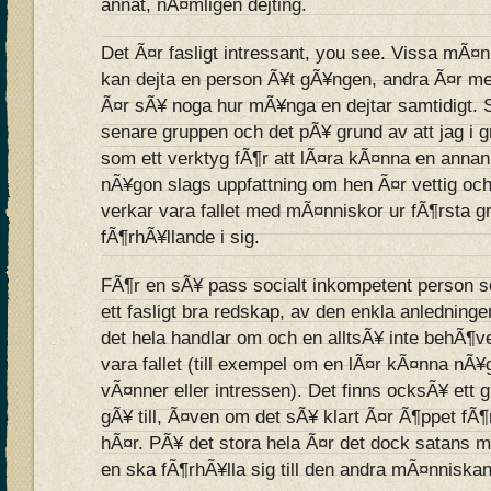
annat, nÃ¤mligen dejting.
Det Ã¤r fasligt intressant, you see. Vissa mÃ¤n
kan dejta en person Ã¥t gÃ¥ngen, andra Ã¤r mer
Ã¤r sÃ¥ noga hur mÃ¥nga en dejtar samtidigt. Sj
senare gruppen och det pÃ¥ grund av att jag i g
som ett verktyg fÃ¶r att lÃ¤ra kÃ¤nna en anna
nÃ¥gon slags uppfattning om hen Ã¤r vettig och t
verkar vara fallet med mÃ¤nniskor ur fÃ¶rsta g
fÃ¶rhÃ¥llande i sig.
FÃ¶r en sÃ¥ pass socialt inkompetent person so
ett fasligt bra redskap, av den enkla anledningen
det hela handlar om och en alltsÃ¥ inte behÃ¶
vara fallet (till exempel om en lÃ¤r kÃ¤nna 
vÃ¤nner eller intressen). Det finns ocksÃ¥ ett g
gÃ¥ till, Ã¤ven om det sÃ¥ klart Ã¤r Ã¶ppet fÃ¶
hÃ¤r. PÃ¥ det stora hela Ã¤r det dock satans my
en ska fÃ¶rhÃ¥lla sig till den andra mÃ¤nniskan