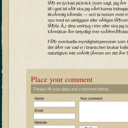
fÃ¶r en lyckad picknick (som sagt, jag Ã¤r
till i god tid sÃ¥ ska jag vÃ¤l kunna kidnap
likvÃ¤rdig kÃ¤ndis — och ta honom med mi
oss med en uteliggare eller nÃ¥gon fÃ¶rvi
fÃ¶rbi. Ã„r dina verktyg i trim eller ska ja
kÃ¤ndisar Ã¤r betydligt mer svÃ¥rmÃ¶rdad
FÃ¶r eventuella myndighetspersoner som k
det dÃ¤r var vad vi i branschen brukar kall
naturligtvis inte snÃ¤llt (Ã¤ven om det Ã¤r 
Place your comment
Please fill your data and comment below.
Name
Your comment
Email
Website